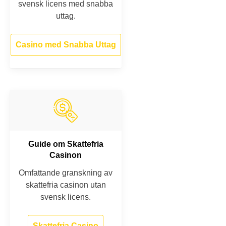
svensk licens med snabba
uttag.
Casino med Snabba Uttag
Guide om Skattefria
Casinon
Omfattande granskning av
skattefria casinon utan
svensk licens.
Skattefria Casino