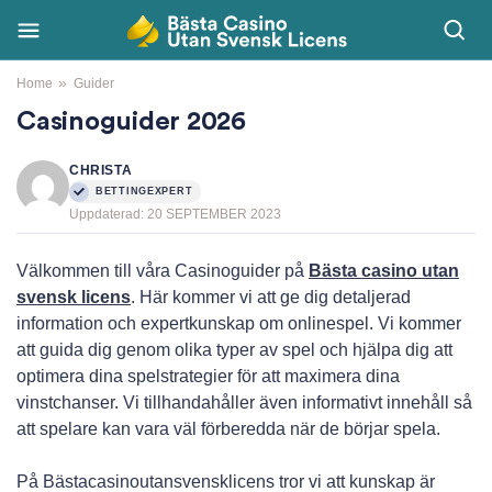
»
Home
Guider
Casinoguider 2026
CHRISTA
BETTINGEXPERT
Uppdaterad:
20 SEPTEMBER 2023
Välkommen till våra Casinoguider på
Bästa casino utan
svensk licens
. Här kommer vi att ge dig detaljerad
information och expertkunskap om onlinespel. Vi kommer
att guida dig genom olika typer av spel och hjälpa dig att
optimera dina spelstrategier för att maximera dina
vinstchanser. Vi tillhandahåller även informativt innehåll så
att spelare kan vara väl förberedda när de börjar spela.
På Bästacasinoutansvensklicens tror vi att kunskap är