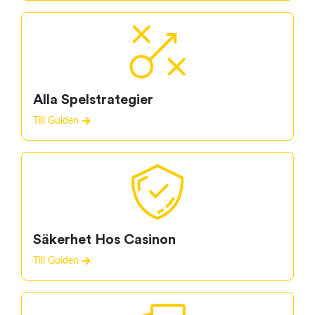
Alla Spelstrategier
Till Guiden
Säkerhet Hos Casinon
Till Guiden