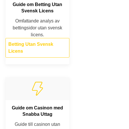
Guide om Betting Utan
Svensk Licens
Omfattande analys av
bettingsidor utan svensk
licens.
Betting Utan Svensk
Licens
Guide om Casinon med
Snabba Uttag
Guide till casinon utan