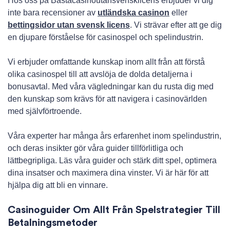
Hos oss på Bästacasinoutansvensklicens erbjuder vi dig
inte bara recensioner av
utländska casinon
eller
bettingsidor utan svensk licens
. Vi strävar efter att ge dig
en djupare förståelse för casinospel och spelindustrin.
Vi erbjuder omfattande kunskap inom allt från att förstå
olika casinospel till att avslöja de dolda detaljerna i
bonusavtal. Med våra vägledningar kan du rusta dig med
den kunskap som krävs för att navigera i casinovärlden
med självförtroende.
Våra experter har många års erfarenhet inom spelindustrin,
och deras insikter gör våra guider tillförlitliga och
lättbegripliga. Läs våra guider och stärk ditt spel, optimera
dina insatser och maximera dina vinster. Vi är här för att
hjälpa dig att bli en vinnare.
Casinoguider Om Allt Från Spelstrategier Till
Betalningsmetoder